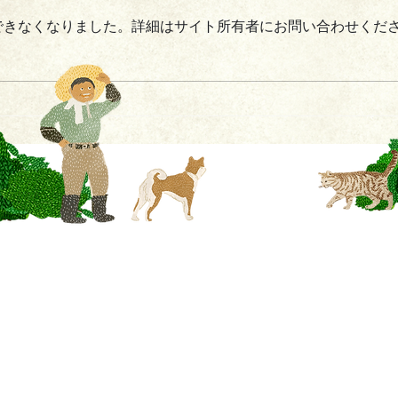
できなくなりました。詳細はサイト所有者にお問い合わせくだ
きてーな上郡
一般社団法人かみごおり観光協会
〒678-1234
兵庫県
赤穂郡上郡町駅前222
MAIL：
info@kamigori-kanko.com