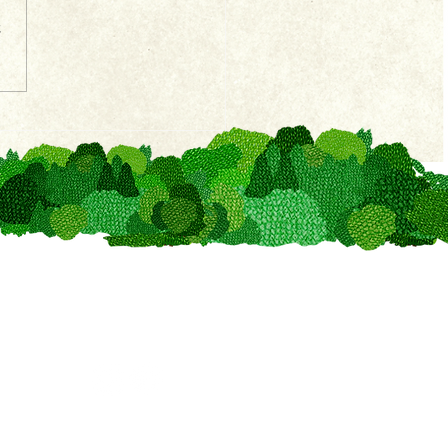
さ
​FOLLOW
US