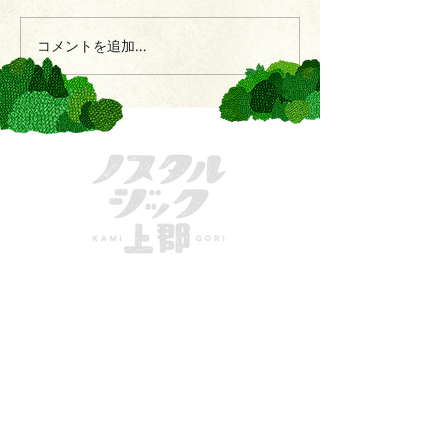
コメントを追加…
きてーな上郡
一般社団法人かみごおり観光協会
〒678-1234
兵庫県
赤穂郡上郡町駅前222
MAIL：
info@kamigori-kanko.com
TEL：
0791-57-2611
FAX：
0791-57-2622