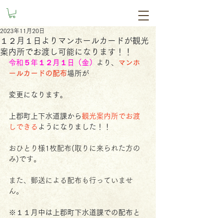
2023年11月20日
１２月１日よりマンホールカードが観光
案内所でお渡し可能になります！！
令和５年１２月１日（金）
より、
マンホ
ールカードの配布
場所が
変更になります。
上郡町上下水道課から
観光案内所でお渡
しできる
ようになりました！！
おひとり様1枚配布(取りに来られた方の
み)です。
また、郵送による配布も行っていませ
ん。
※１１月中は上郡町下水道課での配布と