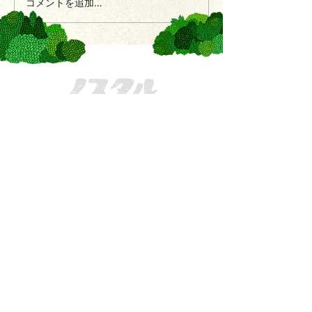
コメントを追加…
きてーな上郡
一般社団法人かみごおり観光協会
〒678-1234
兵庫県
赤穂郡上郡町駅前222
MAIL：
info@kamigori-kanko.com
TEL：
0791-57-2611
FAX：
0791-57-2622