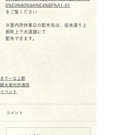
0%E9%80%9A%E4%BF%A1-01
をご覧ください
※案内所休業日の配布先は、従来通り上
郡町上下水道課にて
配布できます。
きてーな上郡
観光案内所通信
イベント
コメント