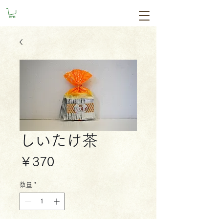
しいたけ茶
価
￥370
格
数量
*