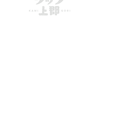
きてーな上郡
一般社団法人かみごおり観光協会
〒678-1234
兵庫県
赤穂郡上郡町駅前222
MAIL：
info@kamigori-kanko.com
TEL：
0791-57-2611
FAX：
0791-57-2622
特定商取引法に基づく表示
標準旅行業約款