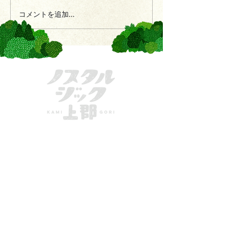
コメントを追加…
きてーな上郡
一般社団法人かみごおり観光協会
〒678-1234
兵庫県
赤穂郡上郡町駅前222
MAIL：
info@kamigori-kanko.com
TEL：
0791-57-2611
FAX：
0791-57-2622