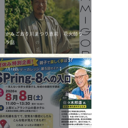
かみごおり川まつり直前 花火師ウ
ラ話
7月12日