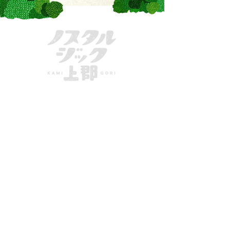
きてーな上郡
一般社団法人かみごおり観光協会
〒678-1234
兵庫県
赤穂郡上郡町駅前222
MAIL：
info@kamigori-kanko.com
TEL：
0791-57-2611
FAX：
0791-57-2622
特定商取引法に基づく表示
標準旅行業約款