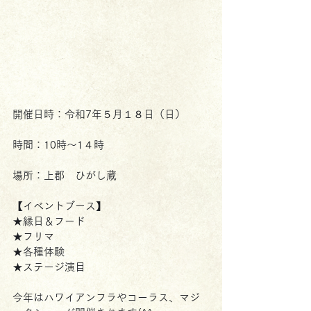
開催日時：令和7年５月１８日（日）
時間：10時～1４時
場所：上郡　ひがし蔵
【イベントブース】
★縁日＆フード
★フリマ
★各種体験
★ステージ演目
今年はハワイアンフラやコーラス、マジ