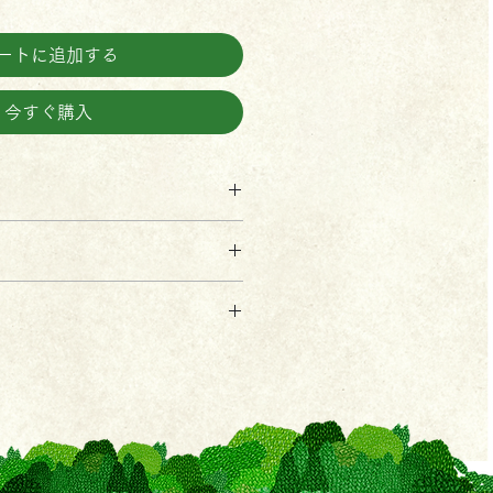
ートに追加する
今すぐ購入
モリンガ水・ユズ精油（蒸
リー精油・ラベンダー精油