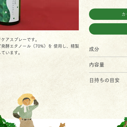
カ
ドケアスプレーです。
発酵エタノール（70%）を 使用し、精製
成分
しています。
・エタノール・
内容量
留） ローズマ
30ml
日持ちの目安
1年