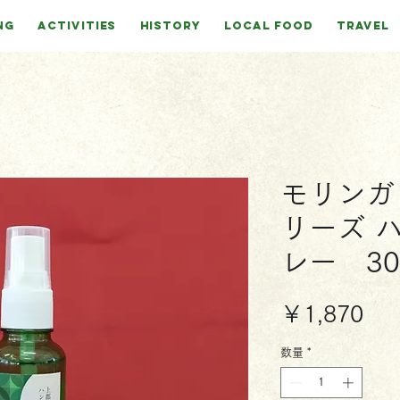
NG
ACTIVITIES
HISTORY
LOCAL FOOD
TRAVEL
モリンガ
リーズ 
レー 30
価
￥1,870
格
数量
*