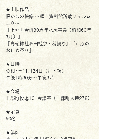
★上映作品
懐かしの映像 ～郷土資料館所蔵フィルム
より～
『上郡町合併30周年記念事業（昭和60年
3月）』
『高嶺神社お田植祭・穂摘祭』『市原の
おしめ祭り』
★日時
令和7年11月24日（月・祝） 
午後1時30分～午後3時
★会場
上郡町役場101会議室（上郡町大持278）
★定員
50名
★講師