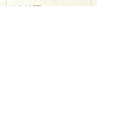
コメントを追加…
きてーな上郡
一般社団法人かみごおり観光協会
〒678-1234
兵庫県
赤穂郡上郡町駅前222
MAIL：
info@kamigori-kanko.com
TEL：
0791-57-2611
FAX：
0791-57-2622