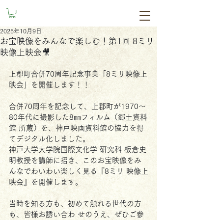
2025年10月9日
お宝映像をみんなで楽しむ！第1回 8ミリ
映像上映会🎥
上郡町合併70周年記念事業「8ミリ映像上
映会」を開催します！！ 
合併70周年を記念して、上郡町が1970～
80年代に撮影した8㎜フィルム（郷土資料
館 所蔵）を、神戸映画資料館の協力を得
てデジタル化しました。
神戸大学大学院国際文化学 研究科 板倉史
明教授を講師に招き、このお宝映像をみ
んなでわいわい楽しく見る『8ミリ 映像上
映会』を開催します。
当時を知る方も、初めて触れる世代の方
も、皆様お誘い合わ せのうえ、ぜひご参