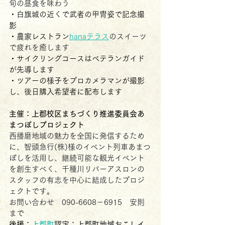
旬の昼食を味わう
・白旗城の近くで武者の甲冑姿で記念撮
影
・農家レストラン
hanaテラス
のスイーツ
で疲れを癒します
・サイクリングコースはベテランガイド
が先導します
・ツアーの様子をプロカメラマンが撮影
し、後日購入希望者に配布します
主催：上郡校区まちづくり推進委員会あ
まつぼしプロジェクト
西播磨地域の魅力を全国に発信するため
に、智頭急行(株)様のイベント列車あまつ
ぼしを活用し、継続可能な観光イベント
を創生すべく、千種川リバーアスロンの
スタッフの有志を中心に結成したプロジ
ェクトです。
お問い合わせ　090-6608－6915　安則
まで
後援：
上郡町
認定：上郡町地域おこしイ