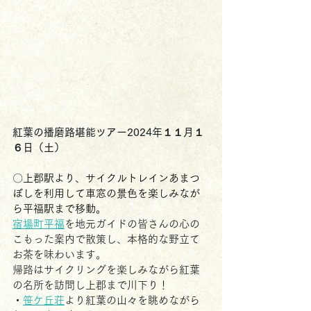
紅葉の播磨路堪能ツアー2024年１１月１
６日（土）
〇上郡駅より、サイクルトレインあまつ
ぼしを利用して車窓の景色を楽しみなが
ら平福駅まで移動。
宿場町平福
を地元ガイドの皆さんの心の
こもった案内で散策し、本格的な野立て
お茶を味わいます。
帰路はサイクリングを楽しみながら紅葉
の名所を訪問し上郡まで川下り！
・
笹ケ丘荘
より紅葉の山々を眺めながら