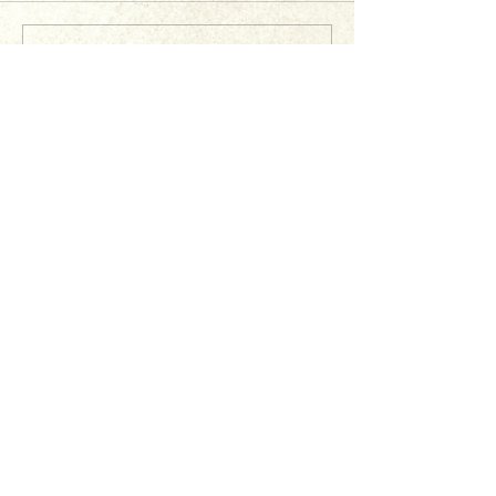
コメントを追加…
きてーな上郡
一般社団法人かみごおり観光協会
〒678-1234
兵庫県
赤穂郡上郡町駅前222
MAIL：
info@kamigori-kanko.com
TEL：
0791-57-2611
FAX：
0791-57-2622