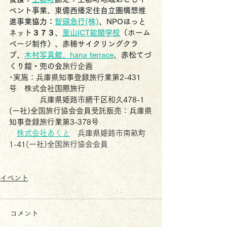
ベント事業、東備西播定住自立圏構想推
進事業
協力：
智頭急行(株)
、NPOほっと
ネット３７３、
里山ICT能開学校
（ホーム
ページ制作）、赤穂サイクリングクラ
ブ、
木村写真館
、
hana terrace
、赤松てづ
くり鎧・兜の会
旅行企画
･実施：兵庫県知事登録旅行業第2-431
号　株式会社国際旅行　
　　　　兵庫県姫路市網干区和久478-1
(一社)全国旅行協会会員受託販売：兵庫県
知事登録旅行業第3-378号
株式会社あくと
　兵庫県姫路市南畝町
1-41(一社)全国旅行協会会員
イベント
コメント