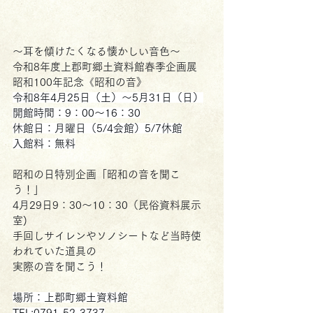
～耳を傾けたくなる懐かしい音色～
令和8年度上郡町郷土資料館春季企画展
昭和100年記念《昭和の音》
令和8年4月25日（土）～5月31日（日）
開館時間：9：00～16：30
休館日：月曜日（5/4会館）5/7休館
入館料：無料
昭和の日特別企画「昭和の音を聞こ
う！」
4月29日9：30～10：30（民俗資料展示
室)
手回しサイレンやソノシートなど当時使
われていた道具の
実際の音を聞こう！
場所：上郡町郷土資料館
TEL:0791-52-3737