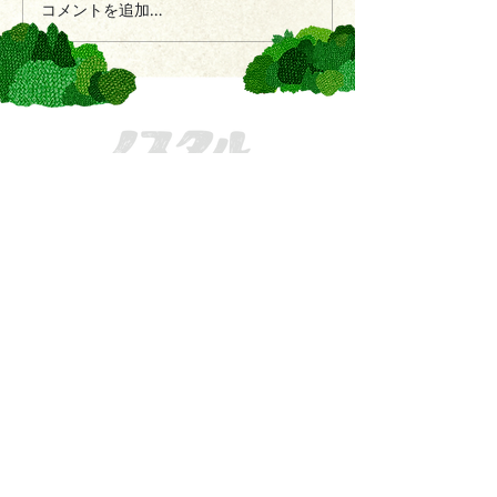
コメントを追加…
きてーな上郡
一般社団法人かみごおり観光協会
〒678-1234
兵庫県
赤穂郡上郡町駅前222
MAIL：
info@kamigori-kanko.com
TEL：
0791-57-2611
FAX：
0791-57-2622