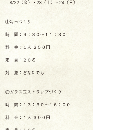
　8/22（金）・23（土）・24（日）
①勾玉づくり
時　間：９：３０～１１：３０
料　金：１人 ２５０円
定　員：２０名
対　象：どなたでも
②ガラス玉ストラップづくり
時　間：１３：３０～１６：００
料　金：１人 ３００円