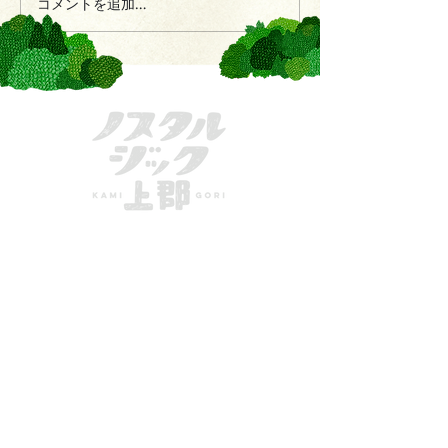
コメントを追加…
きてーな上郡
一般社団法人かみごおり観光協会
〒678-1234
兵庫県
赤穂郡上郡町駅前222
MAIL：
info@kamigori-kanko.com
TEL：
0791-57-2611
FAX：
0791-57-2622