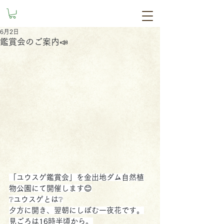
6月2日
鑑賞会のご案内📣
「ユウスゲ鑑賞会」を金出地ダム自然植
物公園にて開催します😊
❔ユウスゲとは❔
夕方に開き、翌朝にしぼむ一夜花です。
見ごろは16時半頃から。