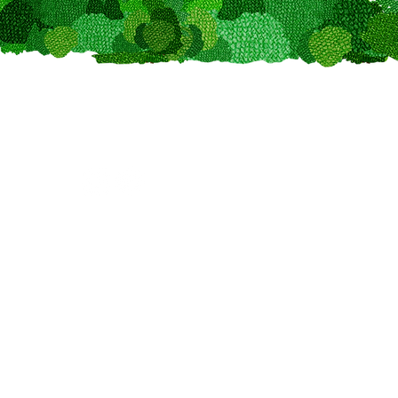
​FOLLOW
US