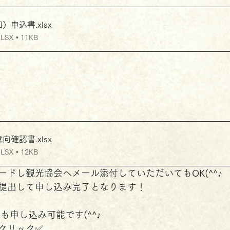
加）申込書
.xlsx
X • 11KB
意向確認書
.xlsx
X • 12KB
ードし観光協会へメール添付していただいてもOK(^^♪
提出して申し込み完了となります！
らも申し込み可能です(^^♪
クリック✅