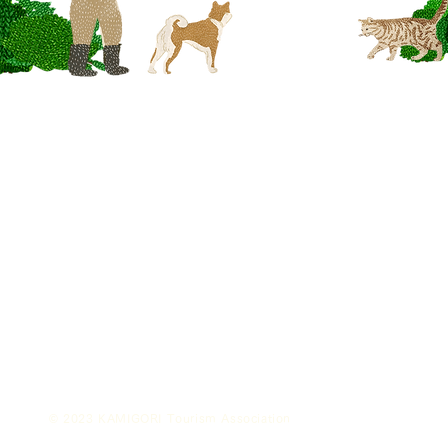
きてーな上郡
一般社団法人かみごおり観光協会
〒678-1234
兵庫県
赤穂郡上郡町駅前222
MAIL：
info@kamigori-kanko.com
TEL：
0791-57-2611
FAX：
0791-57-2622
特定商取引法に基づく表示
標準旅行業約款
© 2023 KAMIGORI Tourism Association