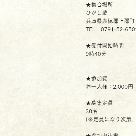
★集合場所
ひがし蔵
兵庫県赤穂郡上郡町上
TEL：0791-52-650
★受付開始時間
9時40分
★参加費
お一人様：2,000円
★募集定員
30名
(※定員になり次第
★参加申込書