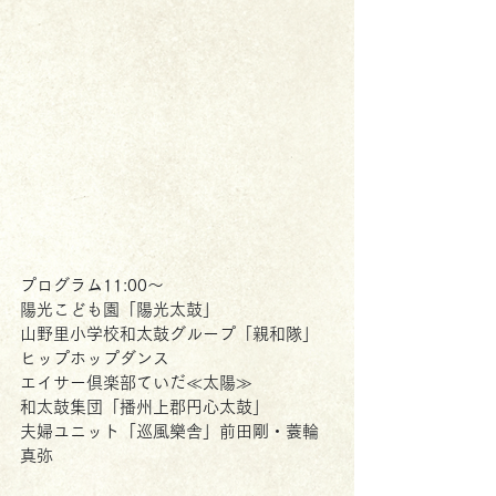
プログラム11:00～
陽光こども園「陽光太鼓」
山野里小学校和太鼓グループ「親和隊」
ヒップホップダンス
エイサー倶楽部ていだ≪太陽≫
和太鼓集団「播州上郡円心太鼓」
夫婦ユニット「巡風樂舎」前田剛・蓑輪
真弥