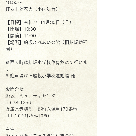
18:50～
打ち上げ花火（小雨決行）
【日程】令和7年11月30日（日）
【開場】10:30
【開演】11:00
【場所】船坂ふれあいの館（旧船坂幼稚
園）
※雨天時は船坂小学校体育館にて行いま
す
※駐車場は旧船坂小学校運動場 他
お問合せ
船坂コミュニティセンター　
〒678-1256
兵庫県赤穂郡上郡町八保甲170番地1
TEL：0791-55-1060
主催
船坂ふれあいフェスタ実行委員会