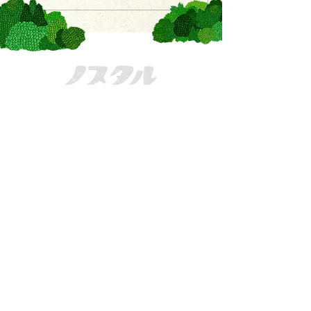
きてーな上郡
一般社団法人かみごおり観光協会
〒678-1234
兵庫県
赤穂郡上郡町駅前222
MAIL：
info@kamigori-kanko.com
TEL：
0791-57-2611
FAX：
0791-57-2622